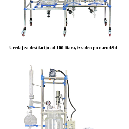
Uređaj za destilaciju od 100 litara, izrađen po narudžbi