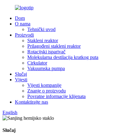
Dom
O nama
Tehnički uvod
Proizvodi
Stakleni reaktor
Prilagođeni stakleni reaktor
Rotacijski isparivač
Molekularna destilacija kratkog puta
Cirkulator
Vakuumska pumpa
Slučaj
Vijesti
Vijesti kompanije
Znanje o proizvodu
Povratne informacije klijenata
Kontaktirajte nas
English
Slučaj