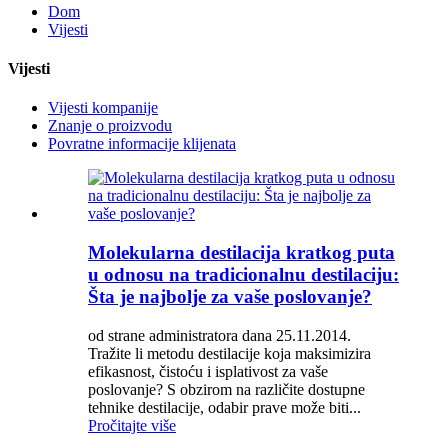
Dom
Vijesti
Vijesti
Vijesti kompanije
Znanje o proizvodu
Povratne informacije klijenata
Molekularna destilacija kratkog puta
u odnosu na tradicionalnu destilaciju:
Šta je najbolje za vaše poslovanje?
od strane administratora dana 25.11.2014.
Tražite li metodu destilacije koja maksimizira
efikasnost, čistoću i isplativost za vaše
poslovanje? S obzirom na različite dostupne
tehnike destilacije, odabir prave može biti...
Pročitajte više