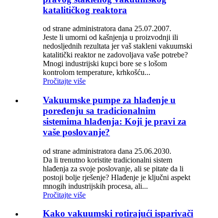
katalitičkog reaktora
od strane administratora dana 25.07.2007.
Jeste li umorni od kašnjenja u proizvodnji ili
nedosljednih rezultata jer vaš stakleni vakuumski
katalitički reaktor ne zadovoljava vaše potrebe?
Mnogi industrijski kupci bore se s lošom
kontrolom temperature, krhkošću...
Pročitajte više
Vakuumske pumpe za hlađenje u
poređenju sa tradicionalnim
sistemima hlađenja: Koji je pravi za
vaše poslovanje?
od strane administratora dana 25.06.2030.
Da li trenutno koristite tradicionalni sistem
hlađenja za svoje poslovanje, ali se pitate da li
postoji bolje rješenje? Hlađenje je ključni aspekt
mnogih industrijskih procesa, ali...
Pročitajte više
Kako vakuumski rotirajući isparivači