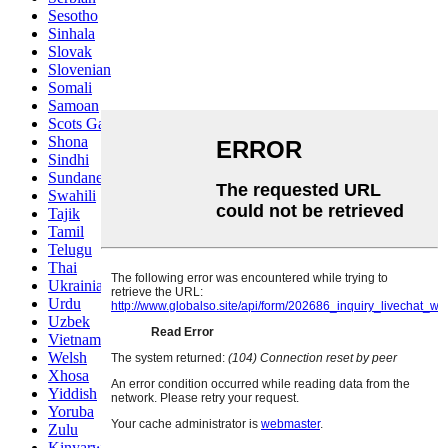
Sesotho
Sinhala
Slovak
Slovenian
Somali
Samoan
Scots Gaelic
Shona
Sindhi
Sundanese
Swahili
Tajik
Tamil
Telugu
Thai
Ukrainian
Urdu
Uzbek
Vietnamese
Welsh
Xhosa
Yiddish
Yoruba
Zulu
Kinyarwanda