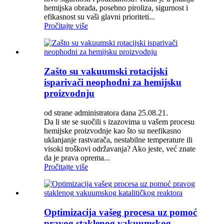
hemijska obrada, posebno piroliza, sigurnost i
efikasnost su vaši glavni prioriteti...
Pročitajte više
Zašto su vakuumski rotacijski
isparivači neophodni za hemijsku
proizvodnju
od strane administratora dana 25.08.21.
Da li ste se suočili s izazovima u vašem procesu
hemijske proizvodnje kao što su neefikasno
uklanjanje rastvarača, nestabilne temperature ili
visoki troškovi održavanja? Ako jeste, već znate
da je prava oprema...
Pročitajte više
Optimizacija vašeg procesa uz pomoć
pravog staklenog vakuumskog