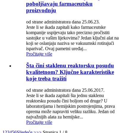
poboljšavaju farmaceutsku
proizvodnju
od strane administratora dana 25.06.23.
Jeste li se ikada zapitali kako farmaceutske
kompanije uspijevaju tako precizno pročistiti
sastojke u vašim lijekovima? Jedan ključni alat na
koji se oslanjaju naziva se vakuumski rotirajući
isparivač. Ovaj pametni uređaj...
Pročitajte više
Šta čini staklenu reaktorsku posudu
kvalitetnom? Ključne karakteristike
koje treba tražiti
od strane administratora dana 25.06.2017.
Jeste li se ikada zapitali šta jednu staklenu
reaktorsku posudu čini boljom od druge? U
laboratorijama i hemijskim postrojenjima, prava
oprema može napraviti veliku razliku. Jedan od
najvažnijih alata za hemijske...
Pročitajte više
1
2
3
4
5
6
Sljedeće >
>>
Stranica 1 / 8