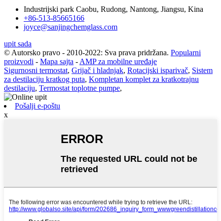
Industrijski park Caobu, Rudong, Nantong, Jiangsu, Kina
+86-513-85665166
joyce@sanjingchemglass.com
upit sada
© Autorsko pravo - 2010-2022: Sva prava pridržana.
Popularni
proizvodi
-
Mapa sajta
-
AMP za mobilne uređaje
Sigurnosni termostat
,
Grijač i hladnjak
,
Rotacijski isparivač
,
Sistem
za destilaciju kratkog puta
,
Kompletan komplet za kratkotrajnu
destilaciju
,
Termostat toplotne pumpe
,
Pošalji e-poštu
x