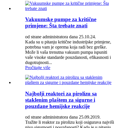
Vakuumske pumpe za kritične
primjene: Šta trebate znati
od strane administratora dana 25.10.24.
Kada su u pitanju kritične industrijske primjene,
potrebna vam je oprema koja radi bez greške.
Može li vaša trenutna vakuum pumpa ispuniti
vaše visoke standarde pouzdanosti, efikasnosti i
dugotrajnosti...
Pročitajte više
Najbolji reaktori za pirolizu sa
staklenim plaštem za sigurne i
pouzdane hemijske reakcije
od strane administratora dana 25.09.2019.
Tražite li reaktor za pirolizu koji osigurava najviši
nivo sigurnosti i pouzdanosti? Kada je u pitanju