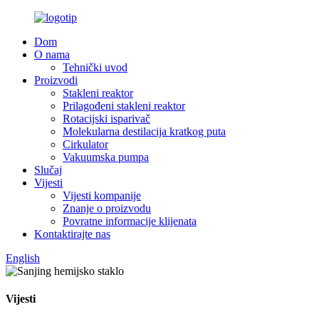
Dom
O nama
Tehnički uvod
Proizvodi
Stakleni reaktor
Prilagođeni stakleni reaktor
Rotacijski isparivač
Molekularna destilacija kratkog puta
Cirkulator
Vakuumska pumpa
Slučaj
Vijesti
Vijesti kompanije
Znanje o proizvodu
Povratne informacije klijenata
Kontaktirajte nas
English
Vijesti